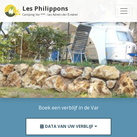
Les Philippons
Camping Var *** - Les Adrets de l'Estérel
Boek een verblijf in de Var
DATA VAN UW VERBLIJF