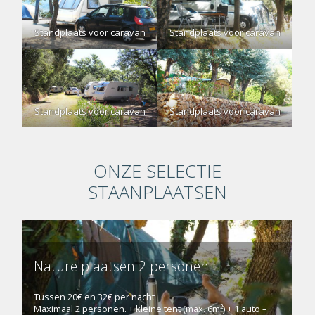
Standplaats voor caravan
Standplaats voor caravan
Standplaats voor caravan
Standplaats voor caravan
ONZE SELECTIE
STAANPLAATSEN
Nature plaatsen 2 personen
Tussen 20€ en 32€ per nacht
Maximaal 2 personen. + kleine tent (max. 6m²) + 1 auto –