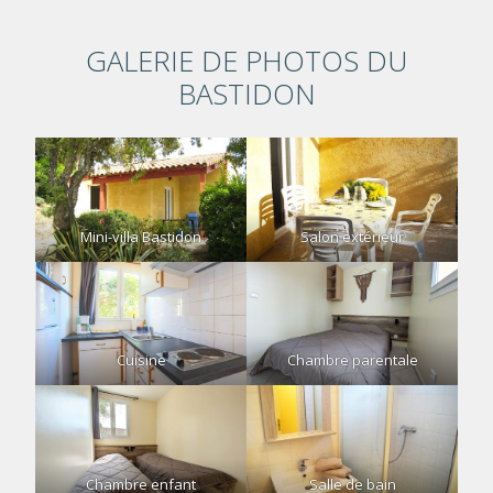
GALERIE DE PHOTOS DU
BASTIDON
Mini-villa Bastidon
Salon extérieur
Cuisine
Chambre parentale
Chambre enfant
Salle de bain